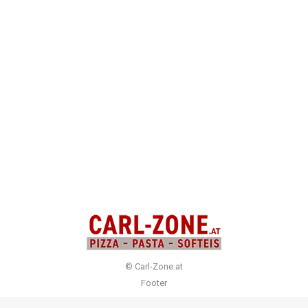
Sky Sport Live-Übertragung
Event
Von
admin
Juli 27, 2016
Liebe Sportfreunde, wir übertragen LIVE alle
interessanten Sportereignisse und freuen uns, Sie
demnächst auch begrüßen zu dürfen. Infos zu LIVE
Übertragungen unter +43 6137 20249 Euer CARL-
ZONE.at Team
©
Carl-Zone.at
Footer